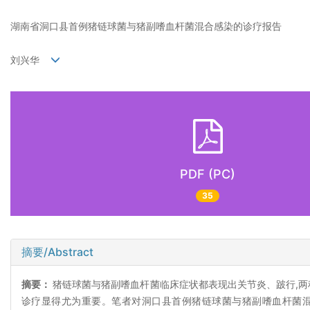
湖南省洞口县首例猪链球菌与猪副嗜血杆菌混合感染的诊疗报告
刘兴华
PDF (PC)
35
摘要/Abstract
摘要：
猪链球菌与猪副嗜血杆菌临床症状都表现出关节炎、跛行,两
诊疗显得尤为重要。笔者对洞口县首例猪链球菌与猪副嗜血杆菌混合感染