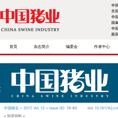
首页
杂志简介
编委会
作者中心
中国猪业
››
2017
,
Vol. 12
››
Issue (6)
: 78-80.
doi:
10.16174/j.c
• 饲养饲料 •