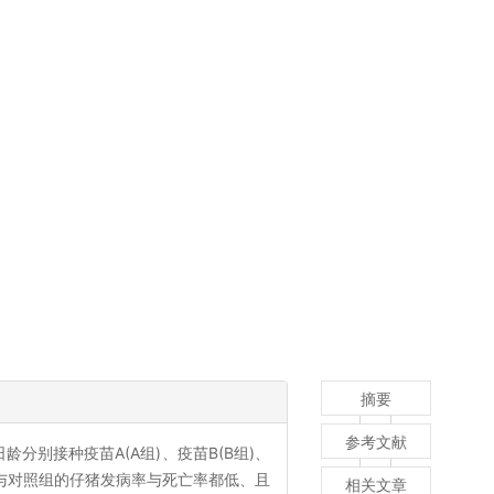
摘要
参考文献
分别接种疫苗A(A组)、疫苗B(B组)、
组与对照组的仔猪发病率与死亡率都低、且
相关文章