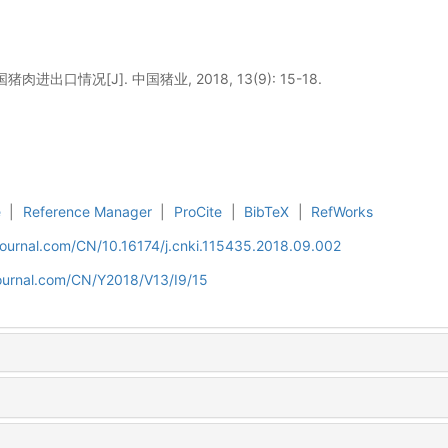
进出口情况[J]. 中国猪业, 2018, 13(9): 15-18.
e
|
Reference Manager
|
ProCite
|
BibTeX
|
RefWorks
ijournal.com/CN/10.16174/j.cnki.115435.2018.09.002
ijournal.com/CN/Y2018/V13/I9/15