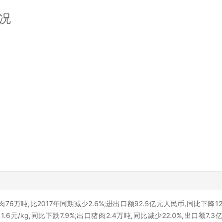
情况
76万吨,比2017年同期减少2.6%;进出口额92.5亿元人民币,同比下降12
1.6元/kg,同比下跌7.9%;出口猪肉2.4万吨,同比减少22.0%,出口额7.