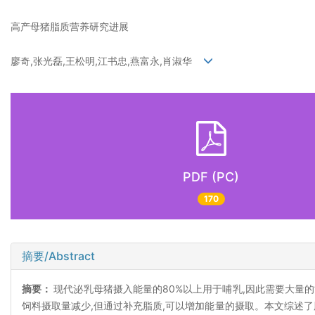
高产母猪脂质营养研究进展
廖奇,张光磊,王松明,江书忠,燕富永,肖淑华
PDF (PC)
170
摘要/Abstract
摘要：
现代泌乳母猪摄入能量的80%以上用于哺乳,因此需要大量
饲料摄取量减少,但通过补充脂质,可以增加能量的摄取。本文综述