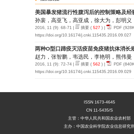
美国暴发猪流行性腹泻后的控制策略及经
孙裴，高亚飞，高亚成，徐大为，彭明义
2016, 11 (9): 68-71 |
摘要
(
527
) |
PDF
(928K
https://doi.org/10.16174/j.cnki.115435.2016.09.027
两种O型口蹄疫灭活疫苗免疫猪抗体消长
赵力，张智鹏，韦选民，李艳明，熊伟曼
2016, 11 (9): 72-74 |
摘要
(
562
) |
PDF
(840K
https://doi.org/10.16174/j.cnki.115435.2016.09.029
ISSN 1673-4645
CN 11-5435/S
主管：中华人民共和国农业农村部
主办：中国农业科学院农业信息研究